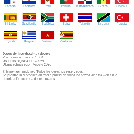
Panamá
Paraguay
Perú
Portugal
R.Dominicana
Senegal
Singapur
Sri Lanka
Suazilandia
Sudáfrica
Suiza
Tailandia
Tanzania
Turquía
Uganda
Uruguay
Vietnam
Zimbabue
Datos de lavueltaalmundo.net
Visitas únicas diarias: 1.500
Usuarios registrados: 30964
Última actualización: Agosto 2026
© lavueltaalmundo.net. Todos los derechos reservados.
Se prohíbe la reproducción total o parcial de todos los textos de esta web sin la
autorización expresa de los titulares.