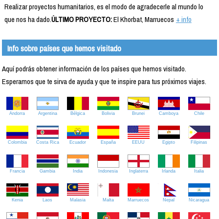
Realizar proyectos humanitarios, es el modo de agradecerle al mundo lo
que nos ha dado.
ÚLTIMO PROYECTO:
El Khorbat, Marruecos
+ info
Info sobre países que hemos visitado
Aquí podrás obtener información de los países que hemos visitado.
Esperamos que te sirva de ayuda y que te inspire para tus próximos viajes.
Andorra
Argentina
Bélgica
Bolivia
Brunei
Camboya
Chile
Colombia
Costa Rica
Ecuador
España
EEUU
Egipto
Filipinas
Francia
Gambia
India
Indonesia
Inglaterra
Irlanda
Italia
Kenia
Laos
Malasia
Malta
Marruecos
Nepal
Nicaragua