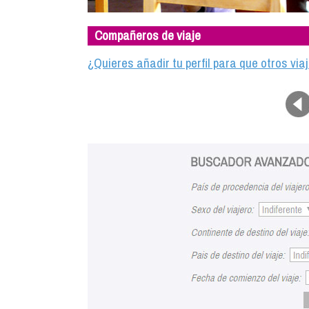
Compañeros de viaje
¿Quieres añadir tu perfil para que otros vi