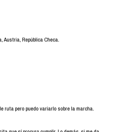
, Austria, República Checa.
de ruta pero puedo variarlo sobre la marcha.
ita que sí procuro cumplir. Lo demás, si me da