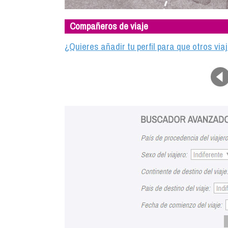
Compañeros de viaje
¿Quieres añadir tu perfil para que otros vi