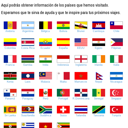
Aquí podrás obtener información de los países que hemos visitado.
Esperamos que te sirva de ayuda y que te inspire para tus próximos viajes.
Andorra
Argentina
Bélgica
Bolivia
Brunei
Camboya
Chile
Colombia
Costa Rica
Ecuador
España
EEUU
Egipto
Filipinas
Francia
Gambia
India
Indonesia
Inglaterra
Irlanda
Italia
Kenia
Laos
Malasia
Malta
Marruecos
Nepal
Nicaragua
Panamá
Paraguay
Perú
Portugal
R.Dominicana
Senegal
Singapur
Sri Lanka
Suazilandia
Sudáfrica
Suiza
Tailandia
Tanzania
Turquía