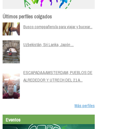
Últimos perfiles colgados
Busco comppañero/a para viajar y bucear...
Uzbekistán, Sri Lanka, Japón ...
ESCAPADA A AMSTERDAM, PUEBLOS DE
ALREDEDOR Y UTRECH DEL 21 A...
Más perfiles
Eventos