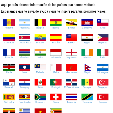
Aquí podrás obtener información de los países que hemos visitado.
Esperamos que te sirva de ayuda y que te inspire para tus próximos viajes.
Andorra
Argentina
Bélgica
Bolivia
Brunei
Camboya
Chile
Colombia
Costa Rica
Ecuador
España
EEUU
Egipto
Filipinas
Francia
Gambia
India
Indonesia
Inglaterra
Irlanda
Italia
Kenia
Laos
Malasia
Malta
Marruecos
Nepal
Nicaragua
Panamá
Paraguay
Perú
Portugal
R.Dominicana
Senegal
Singapur
Sri Lanka
Suazilandia
Sudáfrica
Suiza
Tailandia
Tanzania
Turquía