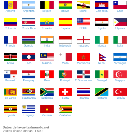
Andorra
Argentina
Bélgica
Bolivia
Brunei
Camboya
Chile
Colombia
Costa Rica
Ecuador
España
EEUU
Egipto
Filipinas
Francia
Gambia
India
Indonesia
Inglaterra
Irlanda
Italia
Kenia
Laos
Malasia
Malta
Marruecos
Nepal
Nicaragua
Panamá
Paraguay
Perú
Portugal
R.Dominicana
Senegal
Singapur
Sri Lanka
Suazilandia
Sudáfrica
Suiza
Tailandia
Tanzania
Turquía
Uganda
Uruguay
Vietnam
Zimbabue
Datos de lavueltaalmundo.net
Visitas únicas diarias: 1.500