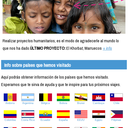
Realizar proyectos humanitarios, es el modo de agradecerle al mundo lo
que nos ha dado.
ÚLTIMO PROYECTO:
El Khorbat, Marruecos
+ info
Info sobre países que hemos visitado
Aquí podrás obtener información de los países que hemos visitado.
Esperamos que te sirva de ayuda y que te inspire para tus próximos viajes.
Andorra
Argentina
Bélgica
Bolivia
Brunei
Camboya
Chile
Colombia
Costa Rica
Ecuador
España
EEUU
Egipto
Filipinas