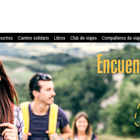
osotros
Camino solidario
Libros
Club de viajes
Compañeros de viaj