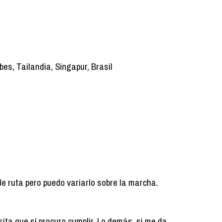
bes, Tailandia, Singapur, Brasil
de ruta pero puedo variarlo sobre la marcha.
ita que sí procuro cumplir. Lo demás, si me da