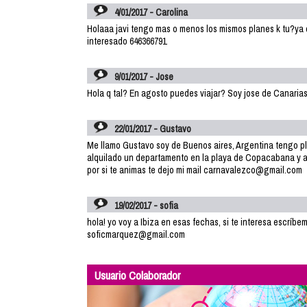
4/01/2017 - Carolina
Holaaa javi tengo mas o menos los mismos planes k tu?ya o
interesado 646366791
9/01/2017 - Jose
Hola q tal? En agosto puedes viajar? Soy jose de Canaria
22/01/2017 - Gustavo
Me llamo Gustavo soy de Buenos aires, Argentina tengo pl
alquilado un departamento en la playa de Copacabana y a
por si te animas te dejo mi mail carnavalezco@gmail.com
19/02/2017 - sofia
hola! yo voy a Ibiza en esas fechas, si te interesa escríbe
soficmarquez@gmail.com
Usuario Colaborador