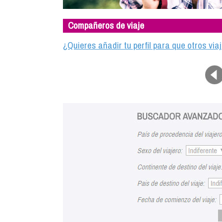
Compañeros de viaje
¿Quieres añadir tu perfil para que otros vi