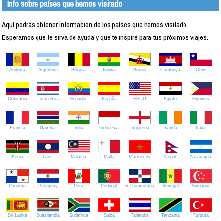
Info sobre países que hemos visitado
Aquí podrás obtener información de los países que hemos visitado.
Esperamos que te sirva de ayuda y que te inspire para tus próximos viajes.
Andorra
Argentina
Bélgica
Bolivia
Brunei
Camboya
Chile
Colombia
Costa Rica
Ecuador
España
EEUU
Egipto
Filipinas
Francia
Gambia
India
Indonesia
Inglaterra
Irlanda
Italia
Kenia
Laos
Malasia
Malta
Marruecos
Nepal
Nicaragua
Panamá
Paraguay
Perú
Portugal
R.Dominicana
Senegal
Singapur
Sri Lanka
Suazilandia
Sudáfrica
Suiza
Tailandia
Tanzania
Turquía