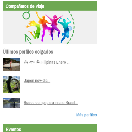
Compañeros de viaje
Últimos perfiles colgados
🛵 🐟 🏝️ Filipinas Enero ...
Japón nov-dic...
Busco compi para iniciar Brasil...
Más perfiles
Eventos