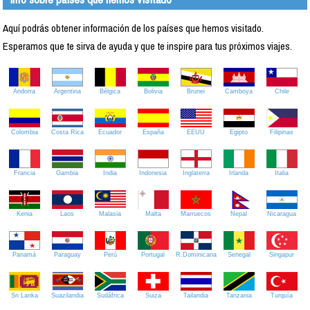
Aquí podrás obtener información de los países que hemos visitado.
Esperamos que te sirva de ayuda y que te inspire para tus próximos viajes.
Andorra
Argentina
Bélgica
Bolivia
Brunei
Camboya
Chile
Colombia
Costa Rica
Ecuador
España
EEUU
Egipto
Filipinas
Francia
Gambia
India
Indonesia
Inglaterra
Irlanda
Italia
Kenia
Laos
Malasia
Malta
Marruecos
Nepal
Nicaragua
Panamá
Paraguay
Perú
Portugal
R.Dominicana
Senegal
Singapur
Sri Lanka
Suazilandia
Sudáfrica
Suiza
Tailandia
Tanzania
Turquía