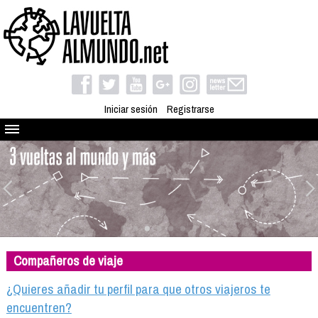
Iniciar sesión
Registrarse
Quienes somos
El proyecto
Blog
Viaja con nosotros
Camino solidario
Compañeros de viaje
Libros
Club de viajes
¿Quieres añadir tu perfil para que otros viajeros te
Compañeros de viaje
encuentren?