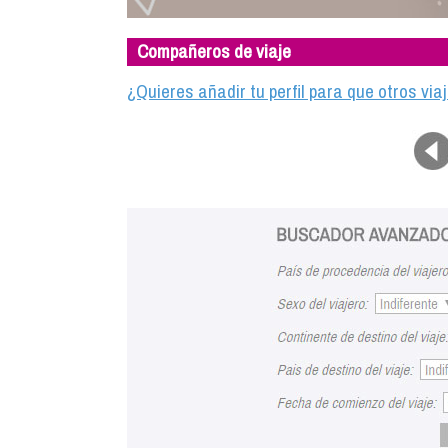
Compañeros de viaje
¿Quieres añadir tu perfil para que otros vi