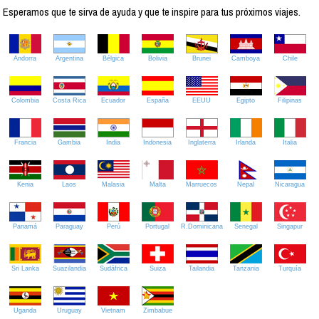
Esperamos que te sirva de ayuda y que te inspire para tus próximos viajes.
Andorra
Argentina
Bélgica
Bolivia
Brunei
Camboya
Chile
Colombia
Costa Rica
Ecuador
España
EEUU
Egipto
Filipinas
Francia
Gambia
India
Indonesia
Inglaterra
Irlanda
Italia
Kenia
Laos
Malasia
Malta
Marruecos
Nepal
Nicaragua
Panamá
Paraguay
Perú
Portugal
R.Dominicana
Senegal
Singapur
Sri Lanka
Suazilandia
Sudáfrica
Suiza
Tailandia
Tanzania
Turquía
Uganda
Uruguay
Vietnam
Zimbabue