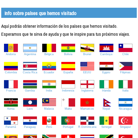
Info sobre países que hemos visitado
Aquí podrás obtener información de los países que hemos visitado.
Esperamos que te sirva de ayuda y que te inspire para tus próximos viajes.
Andorra
Argentina
Bélgica
Bolivia
Brunei
Camboya
Chile
Colombia
Costa Rica
Ecuador
España
EEUU
Egipto
Filipinas
Francia
Gambia
India
Indonesia
Inglaterra
Irlanda
Italia
Kenia
Laos
Malasia
Malta
Marruecos
Nepal
Nicaragua
Panamá
Paraguay
Perú
Portugal
R.Dominicana
Senegal
Singapur