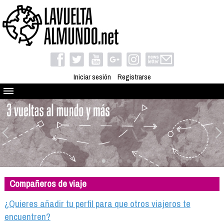
Iniciar sesión
Registrarse
Quienes somos
El proyecto
Blog
Viaja con nosotros
Camino solidario
Compañeros de viaje
Libros
Club de viajes
¿Quieres añadir tu perfil para que otros viajeros te
Compañeros de viaje
encuentren?