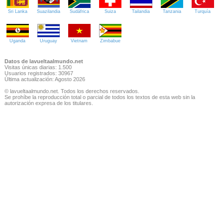
Sri Lanka
Suazilandia
Sudáfrica
Suiza
Tailandia
Tanzania
Turquía
Uganda
Uruguay
Vietnam
Zimbabue
Datos de lavueltaalmundo.net
Visitas únicas diarias: 1.500
Usuarios registrados: 30967
Última actualización: Agosto 2026
© lavueltaalmundo.net. Todos los derechos reservados.
Se prohíbe la reproducción total o parcial de todos los textos de esta web sin la
autorización expresa de los titulares.