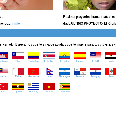
es.
Realizar proyectos humanitarios, es
iendo...
+ info
dado.
ÚLTIMO PROYECTO:
El Khorb
visitado. Esperamos que te sirva de ayuda y que te inspire para tus próximos v
amboya
Chile
Colombia
Costa Rica
Ecuador
España
EEUU
Egipto
alasia
Malta
Marruecos
Nepal
Nicaragua
Panamá
Paraguay
Perú
urquía
Uganda
Uruguay
Vietnam
Zimbabue