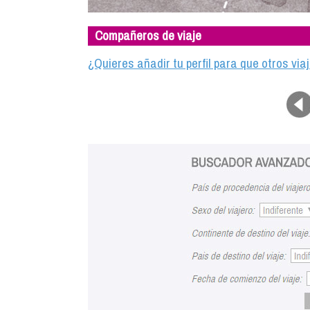
Compañeros de viaje
¿Quieres añadir tu perfil para que otros vi