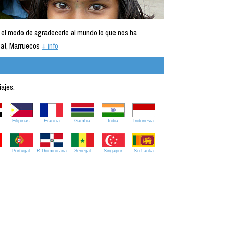
 el modo de agradecerle al mundo lo que nos ha
at, Marruecos
+ info
iajes.
Filipinas
Francia
Gambia
India
Indonesia
Portugal
R.Dominicana
Senegal
Singapur
Sri Lanka