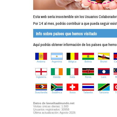
Esta web sería insostenible sin los Usuarios Colaborador
Por 1 € al mes, podrás contribuir a que pueda seguir exist
Info sobre países que hemos visitado
Aquí podrás obtener información de los países que hemos 
Andorra
Argentina
Bélgica
Bolivia
Brunei
C
Inglaterra
Irlanda
Italia
Kenia
Laos
M
Suazilandia
Sudáfrica
Suiza
Tailandia
Tanzania
T
Datos de lavueltaalmundo.net
Visitas únicas diarias: 1.500
Usuarios registrados: 30958
Última actualización: Agosto 2026