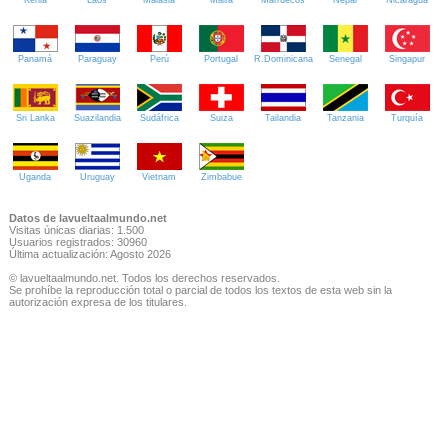
Panamá
Paraguay
Perú
Portugal
R.Dominicana
Senegal
Singapur
Sri Lanka
Suazilandia
Sudáfrica
Suiza
Tailandia
Tanzania
Turquía
Uganda
Uruguay
Vietnam
Zimbabue
Datos de lavueltaalmundo.net
Visitas únicas diarias: 1.500
Usuarios registrados: 30960
Última actualización: Agosto 2026
© lavueltaalmundo.net. Todos los derechos reservados.
Se prohíbe la reproducción total o parcial de todos los textos de esta web sin la
autorización expresa de los titulares.