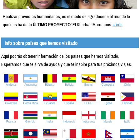
Realizar proyectos humanitarios, es el modo de agradecerle al mundo lo
que nos ha dado.
ÚLTIMO PROYECTO:
El Khorbat, Marruecos
+ info
Info sobre países que hemos visitado
Aquí podrás obtener información de los países que hemos visitado.
Esperamos que te sirva de ayuda y que te inspire para tus próximos viajes.
Andorra
Argentina
Bélgica
Bolivia
Brunei
Camboya
Chile
Colombia
Costa Rica
Ecuador
España
EEUU
Egipto
Filipinas
Francia
Gambia
India
Indonesia
Inglaterra
Irlanda
Italia
Kenia
Laos
Malasia
Malta
Marruecos
Nepal
Nicaragua