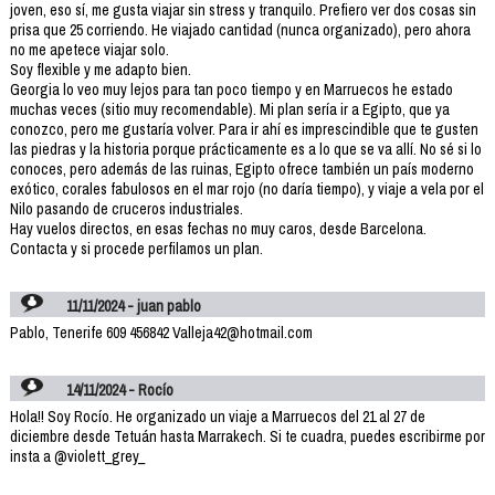
joven, eso sí, me gusta viajar sin stress y tranquilo. Prefiero ver dos cosas sin
prisa que 25 corriendo. He viajado cantidad (nunca organizado), pero ahora
no me apetece viajar solo.
Soy flexible y me adapto bien.
Georgia lo veo muy lejos para tan poco tiempo y en Marruecos he estado
muchas veces (sitio muy recomendable). Mi plan sería ir a Egipto, que ya
conozco, pero me gustaría volver. Para ir ahí es imprescindible que te gusten
las piedras y la historia porque prácticamente es a lo que se va allí. No sé si lo
conoces, pero además de las ruinas, Egipto ofrece también un país moderno
exótico, corales fabulosos en el mar rojo (no daría tiempo), y viaje a vela por el
Nilo pasando de cruceros industriales.
Hay vuelos directos, en esas fechas no muy caros, desde Barcelona.
Contacta y si procede perfilamos un plan.
11/11/2024 - juan pablo
Pablo, Tenerife 609 456842 Valleja42@hotmail.com
14/11/2024 - Rocío
Hola!! Soy Rocío. He organizado un viaje a Marruecos del 21 al 27 de
diciembre desde Tetuán hasta Marrakech. Si te cuadra, puedes escribirme por
insta a @violett_grey_