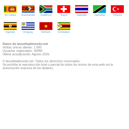
Sri Lanka
Suazilandia
Sudáfrica
Suiza
Tailandia
Tanzania
Turquía
Uganda
Uruguay
Vietnam
Zimbabue
Datos de lavueltaalmundo.net
Visitas únicas diarias: 1.500
Usuarios registrados: 30958
Última actualización: Agosto 2026
© lavueltaalmundo.net. Todos los derechos reservados.
Se prohíbe la reproducción total o parcial de todos los textos de esta web sin la
autorización expresa de los titulares.