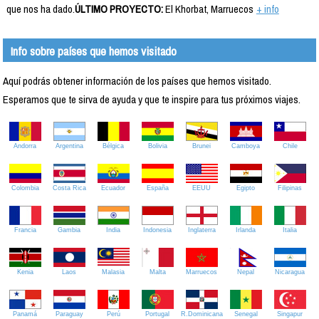
que nos ha dado.
ÚLTIMO PROYECTO:
El Khorbat, Marruecos
+ info
Info sobre países que hemos visitado
Aquí podrás obtener información de los países que hemos visitado.
Esperamos que te sirva de ayuda y que te inspire para tus próximos viajes.
Andorra
Argentina
Bélgica
Bolivia
Brunei
Camboya
Chile
Colombia
Costa Rica
Ecuador
España
EEUU
Egipto
Filipinas
Francia
Gambia
India
Indonesia
Inglaterra
Irlanda
Italia
Kenia
Laos
Malasia
Malta
Marruecos
Nepal
Nicaragua
Panamá
Paraguay
Perú
Portugal
R.Dominicana
Senegal
Singapur