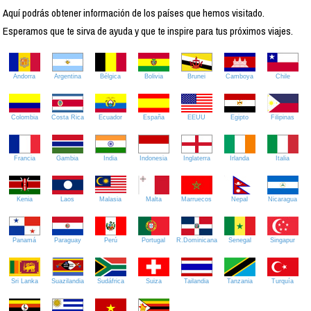
Aquí podrás obtener información de los países que hemos visitado.
Esperamos que te sirva de ayuda y que te inspire para tus próximos viajes.
Andorra
Argentina
Bélgica
Bolivia
Brunei
Camboya
Chile
Colombia
Costa Rica
Ecuador
España
EEUU
Egipto
Filipinas
Francia
Gambia
India
Indonesia
Inglaterra
Irlanda
Italia
Kenia
Laos
Malasia
Malta
Marruecos
Nepal
Nicaragua
Panamá
Paraguay
Perú
Portugal
R.Dominicana
Senegal
Singapur
Sri Lanka
Suazilandia
Sudáfrica
Suiza
Tailandia
Tanzania
Turquía