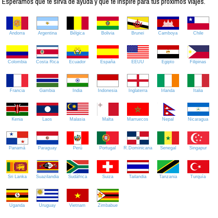
Esperamos que te sirva de ayuda y que te inspire para tus próximos viajes.
Andorra
Argentina
Bélgica
Bolivia
Brunei
Camboya
Chile
Colombia
Costa Rica
Ecuador
España
EEUU
Egipto
Filipinas
Francia
Gambia
India
Indonesia
Inglaterra
Irlanda
Italia
Kenia
Laos
Malasia
Malta
Marruecos
Nepal
Nicaragua
Panamá
Paraguay
Perú
Portugal
R.Dominicana
Senegal
Singapur
Sri Lanka
Suazilandia
Sudáfrica
Suiza
Tailandia
Tanzania
Turquía
Uganda
Uruguay
Vietnam
Zimbabue