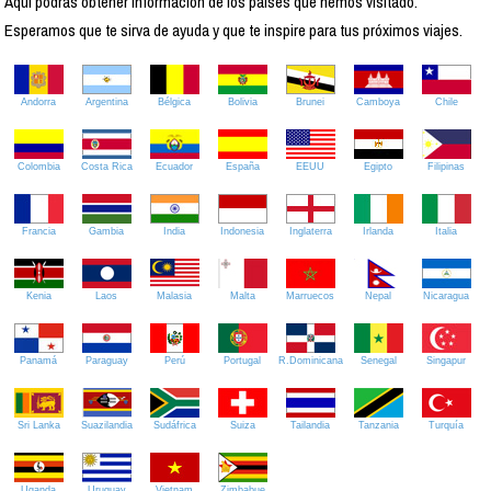
Aquí podrás obtener información de los países que hemos visitado.
Esperamos que te sirva de ayuda y que te inspire para tus próximos viajes.
Andorra
Argentina
Bélgica
Bolivia
Brunei
Camboya
Chile
Colombia
Costa Rica
Ecuador
España
EEUU
Egipto
Filipinas
Francia
Gambia
India
Indonesia
Inglaterra
Irlanda
Italia
Kenia
Laos
Malasia
Malta
Marruecos
Nepal
Nicaragua
Panamá
Paraguay
Perú
Portugal
R.Dominicana
Senegal
Singapur
Sri Lanka
Suazilandia
Sudáfrica
Suiza
Tailandia
Tanzania
Turquía
Uganda
Uruguay
Vietnam
Zimbabue