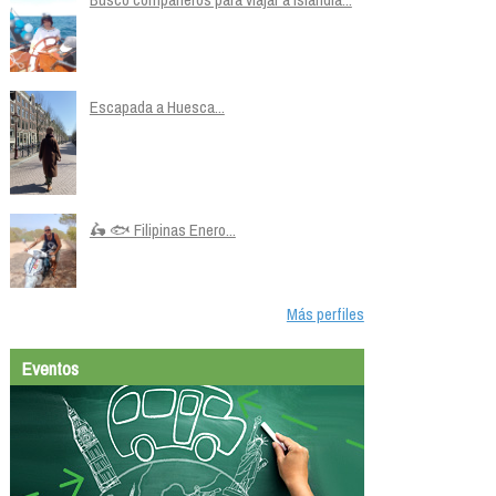
Escapada a Huesca...
🛵 🐟 Filipinas Enero...
Más perfiles
Eventos