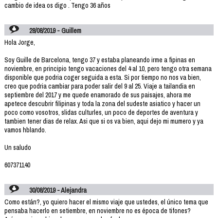
cambio de idea os digo . Tengo 36 años
28/08/2019 - Guillem
Hola Jorge,
Soy Guille de Barcelona, tengo 37 y estaba planeando irme a fipinas en
noviembre, en principio tengo vacaciones del 4 al 10, pero tengo otra semana
disponible que podria coger seguida a esta. Si por tiempo no nos va bien,
creo que podria cambiar para poder salir del 9 al 25. Viaje a tailandia en
septiembre del 2017 y me quede enamorado de sus paisajes, ahora me
apetece descubrir filipinas y toda la zona del sudeste asiatico y hacer un
poco como vosotros, slidas culturles, un poco de deportes de aventura y
tambien tener dias de relax. Asi que si os va bien, aqui dejo mi mumero y ya
vamos hblando.
Un saludo
607371140
30/08/2019 - Alejandra
Como están?, yo quiero hacer el mismo viaje que ustedes, el único tema que
pensaba hacerlo en setiembre, en noviembre no es época de tifones?