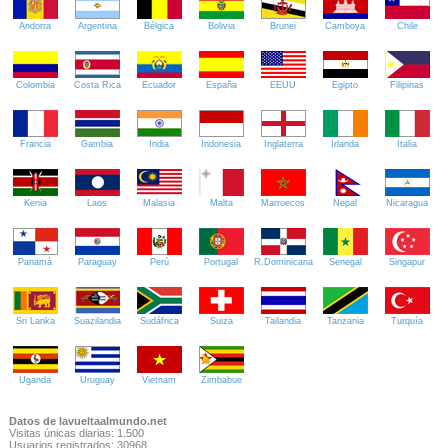
Andorra
Argentina
Bélgica
Bolivia
Brunei
Camboya
Chile
Colombia
Costa Rica
Ecuador
España
EEUU
Egipto
Filipinas
Francia
Gambia
India
Indonesia
Inglaterra
Irlanda
Italia
Kenia
Laos
Malasia
Malta
Marruecos
Nepal
Nicaragua
Panamá
Paraguay
Perú
Portugal
R.Dominicana
Senegal
Singapur
Sri Lanka
Suazilandia
Sudáfrica
Suiza
Tailandia
Tanzania
Turquía
Uganda
Uruguay
Vietnam
Zimbabue
Datos de lavueltaalmundo.net
Visitas únicas diarias: 1.500
Usuarios registrados: 30968