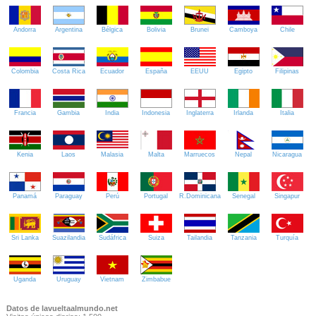
Andorra
Argentina
Bélgica
Bolivia
Brunei
Camboya
Chile
Colombia
Costa Rica
Ecuador
España
EEUU
Egipto
Filipinas
Francia
Gambia
India
Indonesia
Inglaterra
Irlanda
Italia
Kenia
Laos
Malasia
Malta
Marruecos
Nepal
Nicaragua
Panamá
Paraguay
Perú
Portugal
R.Dominicana
Senegal
Singapur
Sri Lanka
Suazilandia
Sudáfrica
Suiza
Tailandia
Tanzania
Turquía
Uganda
Uruguay
Vietnam
Zimbabue
Datos de lavueltaalmundo.net