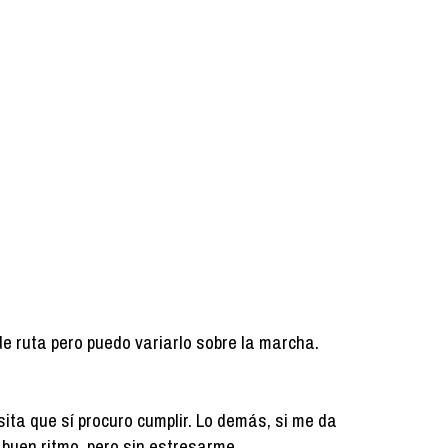
de ruta pero puedo variarlo sobre la marcha.
ita que sí procuro cumplir. Lo demás, si me da
 a buen ritmo, pero sin estresarme.