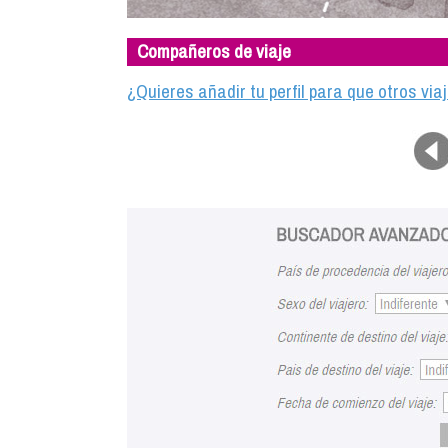
Compañeros de viaje
¿Quieres añadir tu perfil para que otros vi