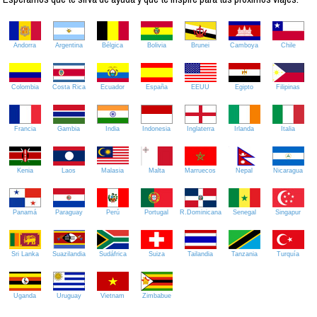
Andorra
Argentina
Bélgica
Bolivia
Brunei
Camboya
Chile
Colombia
Costa Rica
Ecuador
España
EEUU
Egipto
Filipinas
Francia
Gambia
India
Indonesia
Inglaterra
Irlanda
Italia
Kenia
Laos
Malasia
Malta
Marruecos
Nepal
Nicaragua
Panamá
Paraguay
Perú
Portugal
R.Dominicana
Senegal
Singapur
Sri Lanka
Suazilandia
Sudáfrica
Suiza
Tailandia
Tanzania
Turquía
Uganda
Uruguay
Vietnam
Zimbabue