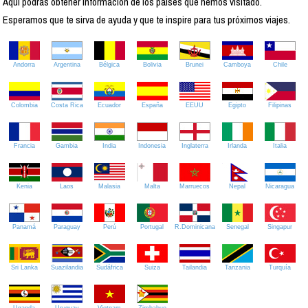
Aquí podrás obtener información de los países que hemos visitado.
Esperamos que te sirva de ayuda y que te inspire para tus próximos viajes.
Andorra
Argentina
Bélgica
Bolivia
Brunei
Camboya
Chile
Colombia
Costa Rica
Ecuador
España
EEUU
Egipto
Filipinas
Francia
Gambia
India
Indonesia
Inglaterra
Irlanda
Italia
Kenia
Laos
Malasia
Malta
Marruecos
Nepal
Nicaragua
Panamá
Paraguay
Perú
Portugal
R.Dominicana
Senegal
Singapur
Sri Lanka
Suazilandia
Sudáfrica
Suiza
Tailandia
Tanzania
Turquía
Uganda
Uruguay
Vietnam
Zimbabue