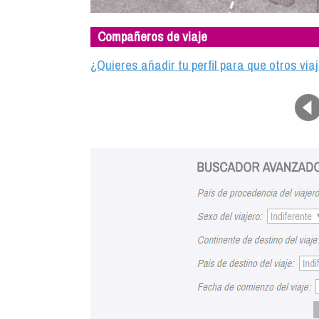
Compañeros de viaje
¿Quieres añadir tu perfil para que otros vi