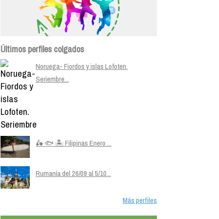
Últimos perfiles colgados
Noruega- Fiordos y islas Lofoten.
Seriembre...
🛵 🐟 🏝️ Filipinas Enero ...
Rumanía del 26/09 al 5/10...
Más perfiles