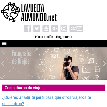
Iniciar sesión
Registrarse
Quienes somos
El proyecto
Blog
Viaja con nosotros
Camino solidario
Compañeros de viaje
Libros
Club de viajes
¿Quieres añadir tu perfil para que otros viajeros te
Compañeros de viaje
encuentren?