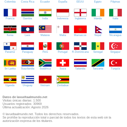
Colombia
Costa Rica
Ecuador
España
EEUU
Egipto
Filipinas
Francia
Gambia
India
Indonesia
Inglaterra
Irlanda
Italia
Kenia
Laos
Malasia
Malta
Marruecos
Nepal
Nicaragua
Panamá
Paraguay
Perú
Portugal
R.Dominicana
Senegal
Singapur
Sri Lanka
Suazilandia
Sudáfrica
Suiza
Tailandia
Tanzania
Turquía
Uganda
Uruguay
Vietnam
Zimbabue
Datos de lavueltaalmundo.net
Visitas únicas diarias: 1.500
Usuarios registrados: 30969
Última actualización: Agosto 2026
© lavueltaalmundo.net. Todos los derechos reservados.
Se prohíbe la reproducción total o parcial de todos los textos de esta web sin la
autorización expresa de los titulares.