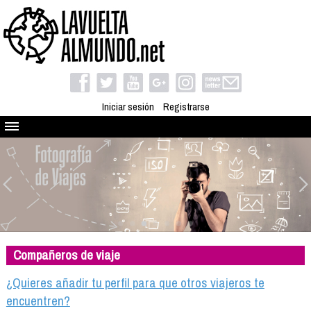
Iniciar sesión
Registrarse
Quienes somos
El proyecto
Blog
Viaja con nosotros
Camino solidario
Compañeros de viaje
Libros
Club de viajes
¿Quieres añadir tu perfil para que otros viajeros te
Compañeros de viaje
encuentren?