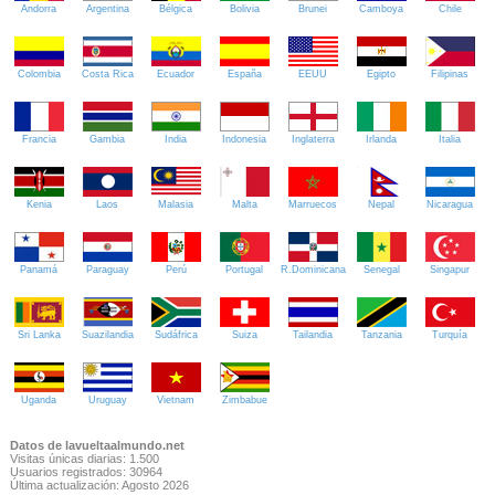
Andorra
Argentina
Bélgica
Bolivia
Brunei
Camboya
Chile
Colombia
Costa Rica
Ecuador
España
EEUU
Egipto
Filipinas
Francia
Gambia
India
Indonesia
Inglaterra
Irlanda
Italia
Kenia
Laos
Malasia
Malta
Marruecos
Nepal
Nicaragua
Panamá
Paraguay
Perú
Portugal
R.Dominicana
Senegal
Singapur
Sri Lanka
Suazilandia
Sudáfrica
Suiza
Tailandia
Tanzania
Turquía
Uganda
Uruguay
Vietnam
Zimbabue
Datos de lavueltaalmundo.net
Visitas únicas diarias: 1.500
Usuarios registrados: 30964
Última actualización: Agosto 2026