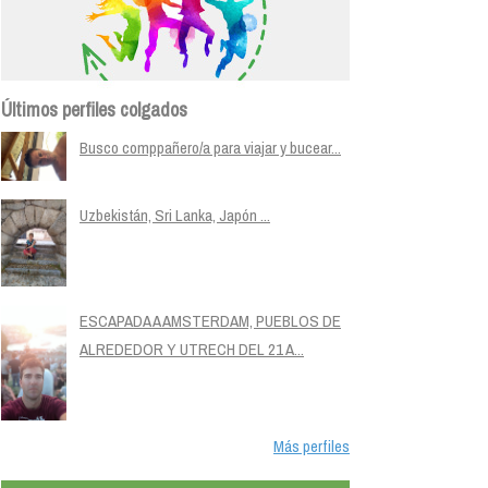
Últimos perfiles colgados
Busco comppañero/a para viajar y bucear...
Uzbekistán, Sri Lanka, Japón ...
ESCAPADA A AMSTERDAM, PUEBLOS DE
ALREDEDOR Y UTRECH DEL 21 A...
Más perfiles