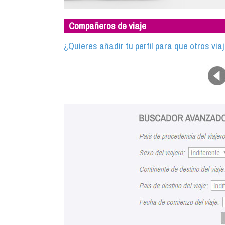
Compañeros de viaje
¿Quieres añadir tu perfil para que otros vi