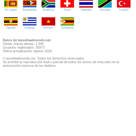
Sri Lanka
Suazilandia
Sudáfrica
Suiza
Tailandia
Tanzania
Turquía
Uganda
Uruguay
Vietnam
Zimbabue
Datos de lavueltaalmundo.net
Visitas únicas diarias: 1.500
Usuarios registrados: 30973
Última actualización: Agosto 2026
© lavueltaalmundo.net. Todos los derechos reservados.
Se prohíbe la reproducción total o parcial de todos los textos de esta web sin la
autorización expresa de los titulares.