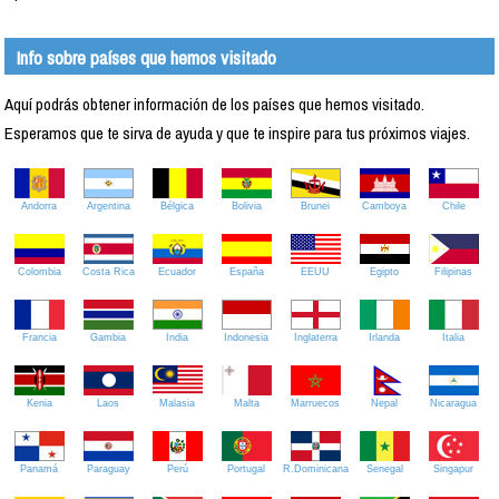
Info sobre países que hemos visitado
Aquí podrás obtener información de los países que hemos visitado.
Esperamos que te sirva de ayuda y que te inspire para tus próximos viajes.
Andorra
Argentina
Bélgica
Bolivia
Brunei
Camboya
Chile
Colombia
Costa Rica
Ecuador
España
EEUU
Egipto
Filipinas
Francia
Gambia
India
Indonesia
Inglaterra
Irlanda
Italia
Kenia
Laos
Malasia
Malta
Marruecos
Nepal
Nicaragua
Panamá
Paraguay
Perú
Portugal
R.Dominicana
Senegal
Singapur