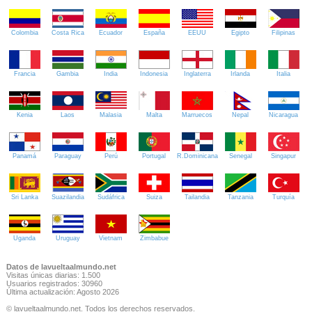
Colombia
Costa Rica
Ecuador
España
EEUU
Egipto
Filipinas
Francia
Gambia
India
Indonesia
Inglaterra
Irlanda
Italia
Kenia
Laos
Malasia
Malta
Marruecos
Nepal
Nicaragua
Panamá
Paraguay
Perú
Portugal
R.Dominicana
Senegal
Singapur
Sri Lanka
Suazilandia
Sudáfrica
Suiza
Tailandia
Tanzania
Turquía
Uganda
Uruguay
Vietnam
Zimbabue
Datos de lavueltaalmundo.net
Visitas únicas diarias: 1.500
Usuarios registrados: 30960
Última actualización: Agosto 2026
© lavueltaalmundo.net. Todos los derechos reservados.