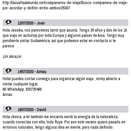
http://lavueltaalmundo.net/companeros-de-viaje/Busco-companera-de-viaje-
por-acordar-y-definir-entre-ambos/26307
12/07/2020 - Joan
Hola Jessika, nos parecemos tanto que asusta. Tengo 26 años y des de los 16
que viajo en autostop por toda Europa y algunos países de Asia. Tengo muy
pendiente visitar Sudamérica, así que podemos estar en contacto si te
parece.
¡Un abrazo!
14/07/2020 - Arnau
Hola! puedes contar conmigo para organizar algún viaje , estoy abierto a
visitar cualquier lugar.
Mi WhatsApp: 620725486
Arnau
18/07/2020 - David
Hola Jésica, a mí también me encanta sentir la energía de la naturaleza,
cuando conectas con ella, todo fluye. Por eso este verano quiero pasarlo en
entornos naturales, tengo alguna idea en mente, pero nada definido.