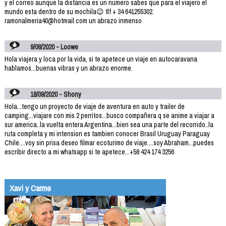
y el correo aunque la distancia es un numero sabes que para el viajero el
mundo esta dentro de su mochila😉 tlf + 34 641255302.
ramonalmeria40@hotmail.com un abrazo inmenso
9/08/2020 - Loowe
Hola viajera y loca por la vida, si te apetece un viaje en autocaravana
hablamos...buenas vibras y un abrazo enorme.
18/09/2020 - Shony
Hola...tengo un proyecto de viaje de aventura en auto y trailer de
camping...viajare con mis 2 perritos...busco compañera q se anime a viajar a
sur america..la vuelta entera Argentina...bien sea una parte del recorrido..la
ruta completa y mi intension es tambien conocer Brasil Uruguay Paraguay
Chile....voy sin prisa deseo filmar ecoturimo de viaje....soy Abraham...puedes
escribir directo a mi whatsapp si te apetece...+58 424 174 3256
Xavi y Carme