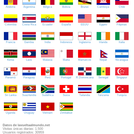
Andorra
Argentina
Bélgica
Bolivia
Brunei
Camboya
Chile
Colombia
Costa Rica
Ecuador
España
EEUU
Egipto
Filipinas
Francia
Gambia
India
Indonesia
Inglaterra
Irlanda
Italia
Kenia
Laos
Malasia
Malta
Marruecos
Nepal
Nicaragua
Panamá
Paraguay
Perú
Portugal
R.Dominicana
Senegal
Singapur
Sri Lanka
Suazilandia
Sudáfrica
Suiza
Tailandia
Tanzania
Turquía
Uganda
Uruguay
Vietnam
Zimbabue
Datos de lavueltaalmundo.net
Visitas únicas diarias: 1.500
Usuarios registrados: 30959