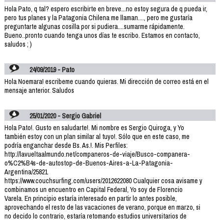
Hola Pato, q tal? espero escribirte en breve...no estoy segura de q pueda ir,
pero tus planes y la Patagonia Chilena me llaman...., pero me gustaría
preguntarte algunas cosilla por si pudiera....sumarme rápidamente.
Bueno..pronto cuando tenga unos días te escribo. Estamos en contacto,
saludos ; )
24/09/2019 - Pato
Hola Noemara! escribeme cuando quieras. Mi dirección de correo está en el
mensaje anterior. Saludos
25/01/2020 - Sergio Gabriel
Hola Pato!. Gusto en saludarte!. Mi nombre es Sergio Quiroga, y Yo
también estoy con un plan similar al tuyo!. Sólo que en este caso, me
podría enganchar desde Bs. As.!. Mis Perfiles:
http://lavueltaalmundo.net/companeros-de-viaje/Busco-companera-
o%C2%B4s-de-autostop-de-Buenos-Aires-a-La-Patagonia-
Argentina/25821
https://www.couchsurfing.com/users/2012622080 Cualquier cosa avisame y
combinamos un encuentro en Capital Federal, Yo soy de Florencio
Varela. En principio estaría interesado en partir lo antes posible,
aprovechando el resto de las vacaciones de verano, porque en marzo, si
no decido lo contrario, estaría retomando estudios universitarios de