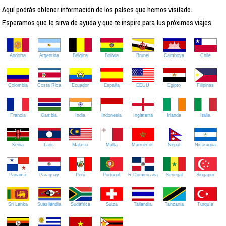
Aquí podrás obtener información de los países que hemos visitado.
Esperamos que te sirva de ayuda y que te inspire para tus próximos viajes.
Andorra
Argentina
Bélgica
Bolivia
Brunei
Camboya
Chile
Colombia
Costa Rica
Ecuador
España
EEUU
Egipto
Filipinas
Francia
Gambia
India
Indonesia
Inglaterra
Irlanda
Italia
Kenia
Laos
Malasia
Malta
Marruecos
Nepal
Nicaragua
Panamá
Paraguay
Perú
Portugal
R.Dominicana
Senegal
Singapur
Sri Lanka
Suazilandia
Sudáfrica
Suiza
Tailandia
Tanzania
Turquía