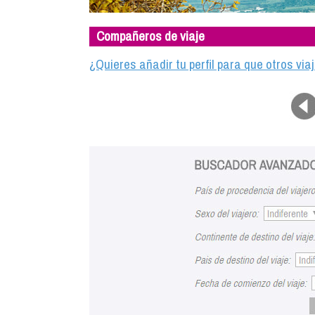
Compañeros de viaje
¿Quieres añadir tu perfil para que otros vi