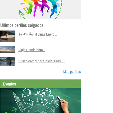
Últimos perfiles colgados
🛵 🐟 🏝️ Filipinas Enero ...
Viaje Septiembre...
Busco compi para iniciar Brasil...
Más perfiles
Eventos