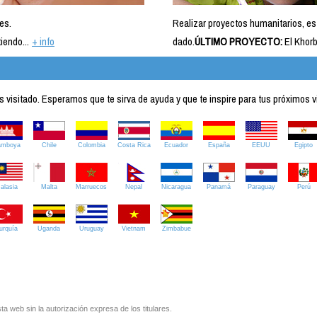
es.
Realizar proyectos humanitarios, es
iendo...
+ info
dado.
ÚLTIMO PROYECTO:
El Khorb
visitado. Esperamos que te sirva de ayuda y que te inspire para tus próximos v
amboya
Chile
Colombia
Costa Rica
Ecuador
España
EEUU
Egipto
alasia
Malta
Marruecos
Nepal
Nicaragua
Panamá
Paraguay
Perú
urquía
Uganda
Uruguay
Vietnam
Zimbabue
ta web sin la autorización expresa de los titulares.