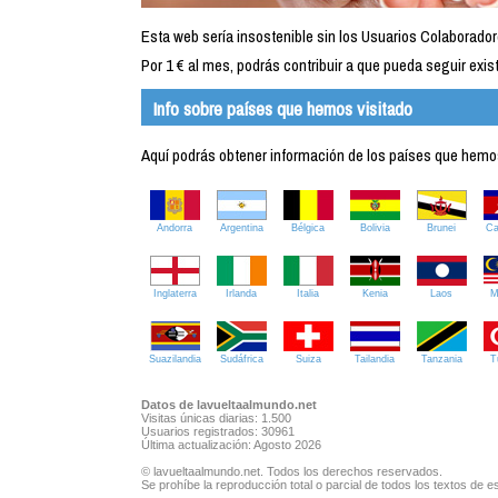
Esta web sería insostenible sin los Usuarios Colaborador
Por 1 € al mes, podrás contribuir a que pueda seguir exist
Info sobre países que hemos visitado
Aquí podrás obtener información de los países que hemos 
Andorra
Argentina
Bélgica
Bolivia
Brunei
C
Inglaterra
Irlanda
Italia
Kenia
Laos
M
Suazilandia
Sudáfrica
Suiza
Tailandia
Tanzania
T
Datos de lavueltaalmundo.net
Visitas únicas diarias: 1.500
Usuarios registrados: 30961
Última actualización: Agosto 2026
© lavueltaalmundo.net. Todos los derechos reservados.
Se prohíbe la reproducción total o parcial de todos los textos de es