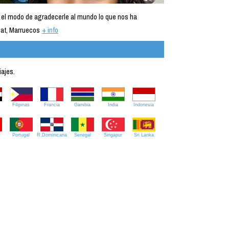
 el modo de agradecerle al mundo lo que nos ha
at, Marruecos
+ info
iajes.
Filipinas
Francia
Gambia
India
Indonesia
Portugal
R.Dominicana
Senegal
Singapur
Sri Lanka