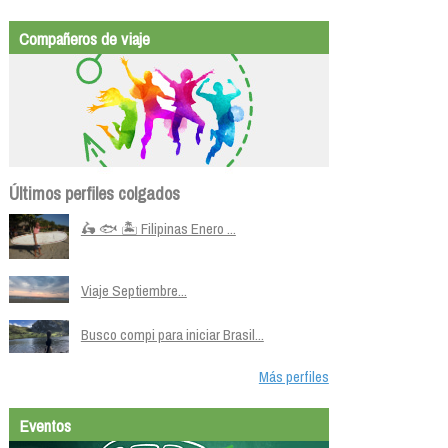
Compañeros de viaje
Últimos perfiles colgados
🛵 🐟 🏝️ Filipinas Enero ...
Viaje Septiembre...
Busco compi para iniciar Brasil...
Más perfiles
Eventos