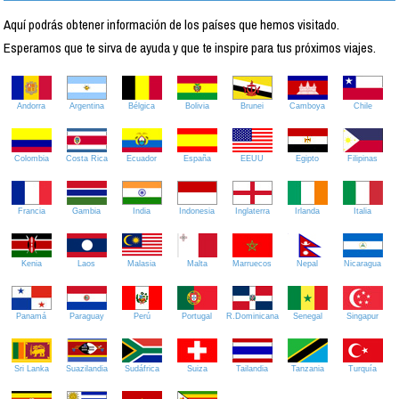
Aquí podrás obtener información de los países que hemos visitado.
Esperamos que te sirva de ayuda y que te inspire para tus próximos viajes.
Andorra
Argentina
Bélgica
Bolivia
Brunei
Camboya
Chile
Colombia
Costa Rica
Ecuador
España
EEUU
Egipto
Filipinas
Francia
Gambia
India
Indonesia
Inglaterra
Irlanda
Italia
Kenia
Laos
Malasia
Malta
Marruecos
Nepal
Nicaragua
Panamá
Paraguay
Perú
Portugal
R.Dominicana
Senegal
Singapur
Sri Lanka
Suazilandia
Sudáfrica
Suiza
Tailandia
Tanzania
Turquía