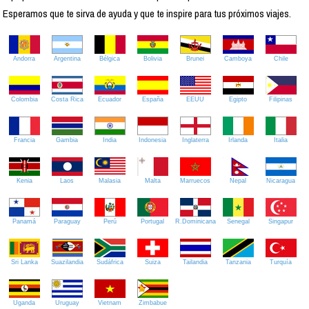
Esperamos que te sirva de ayuda y que te inspire para tus próximos viajes.
Andorra
Argentina
Bélgica
Bolivia
Brunei
Camboya
Chile
Colombia
Costa Rica
Ecuador
España
EEUU
Egipto
Filipinas
Francia
Gambia
India
Indonesia
Inglaterra
Irlanda
Italia
Kenia
Laos
Malasia
Malta
Marruecos
Nepal
Nicaragua
Panamá
Paraguay
Perú
Portugal
R.Dominicana
Senegal
Singapur
Sri Lanka
Suazilandia
Sudáfrica
Suiza
Tailandia
Tanzania
Turquía
Uganda
Uruguay
Vietnam
Zimbabue