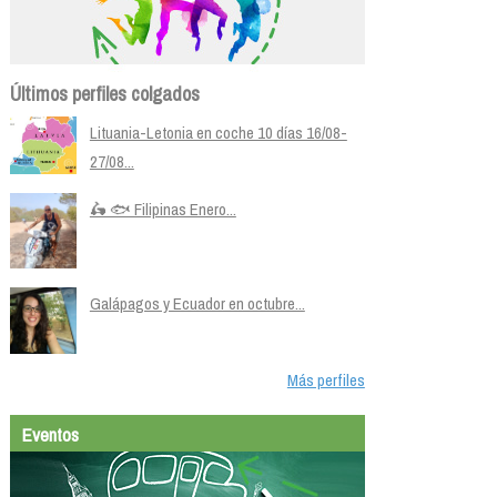
Últimos perfiles colgados
Lituania-Letonia en coche 10 días 16/08-
27/08...
🛵 🐟 Filipinas Enero...
Galápagos y Ecuador en octubre...
Más perfiles
Eventos