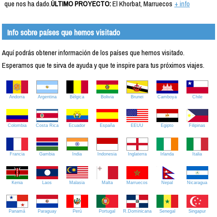
que nos ha dado.
ÚLTIMO PROYECTO:
El Khorbat, Marruecos
+ info
Info sobre países que hemos visitado
Aquí podrás obtener información de los países que hemos visitado.
Esperamos que te sirva de ayuda y que te inspire para tus próximos viajes.
Andorra
Argentina
Bélgica
Bolivia
Brunei
Camboya
Chile
Colombia
Costa Rica
Ecuador
España
EEUU
Egipto
Filipinas
Francia
Gambia
India
Indonesia
Inglaterra
Irlanda
Italia
Kenia
Laos
Malasia
Malta
Marruecos
Nepal
Nicaragua
Panamá
Paraguay
Perú
Portugal
R.Dominicana
Senegal
Singapur