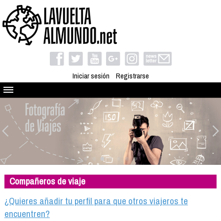
Iniciar sesión
Registrarse
Quienes somos
El proyecto
Blog
Viaja con nosotros
Camino solidario
Compañeros de viaje
Libros
Club de viajes
¿Quieres añadir tu perfil para que otros viajeros te
Compañeros de viaje
encuentren?