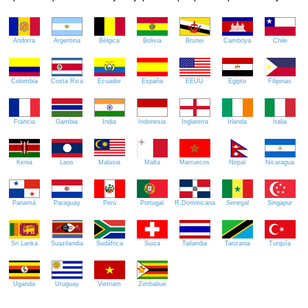
Andorra
Argentina
Bélgica
Bolivia
Brunei
Camboya
Chile
Colombia
Costa Rica
Ecuador
España
EEUU
Egipto
Filipinas
Francia
Gambia
India
Indonesia
Inglaterra
Irlanda
Italia
Kenia
Laos
Malasia
Malta
Marruecos
Nepal
Nicaragua
Panamá
Paraguay
Perú
Portugal
R.Dominicana
Senegal
Singapur
Sri Lanka
Suazilandia
Sudáfrica
Suiza
Tailandia
Tanzania
Turquía
Uganda
Uruguay
Vietnam
Zimbabue