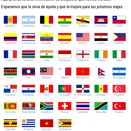
Esperamos que te sirva de ayuda y que te inspire para tus próximos viajes.
Andorra
Argentina
Bélgica
Bolivia
Brunei
Camboya
Chile
Colombia
Costa Rica
Ecuador
España
EEUU
Egipto
Filipinas
Francia
Gambia
India
Indonesia
Inglaterra
Irlanda
Italia
Kenia
Laos
Malasia
Malta
Marruecos
Nepal
Nicaragua
Panamá
Paraguay
Perú
Portugal
R.Dominicana
Senegal
Singapur
Sri Lanka
Suazilandia
Sudáfrica
Suiza
Tailandia
Tanzania
Turquía
Uganda
Uruguay
Vietnam
Zimbabue