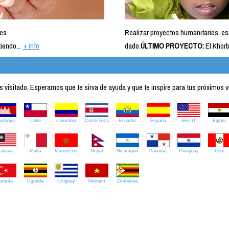
es.
Realizar proyectos humanitarios, es
iendo...
+ info
dado.
ÚLTIMO PROYECTO:
El Khorb
visitado. Esperamos que te sirva de ayuda y que te inspire para tus próximos v
amboya
Chile
Colombia
Costa Rica
Ecuador
España
EEUU
Egipto
alasia
Malta
Marruecos
Nepal
Nicaragua
Panamá
Paraguay
Perú
urquía
Uganda
Uruguay
Vietnam
Zimbabue