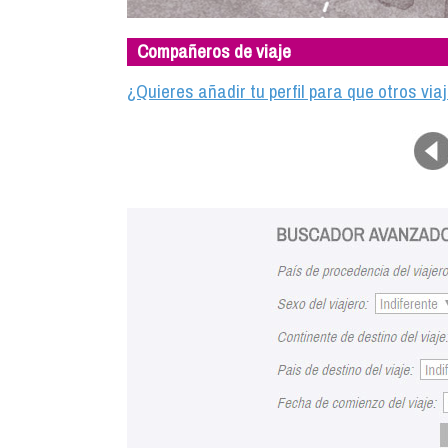
Compañeros de viaje
¿Quieres añadir tu perfil para que otros vi