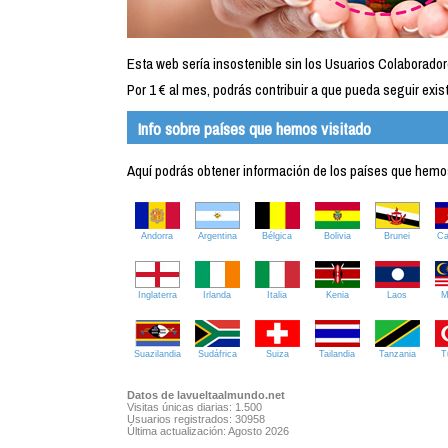
Esta web sería insostenible sin los Usuarios Colaborador
Por 1 € al mes, podrás contribuir a que pueda seguir exist
Info sobre países que hemos visitado
Aquí podrás obtener información de los países que hemos 
Andorra
Argentina
Bélgica
Bolivia
Brunei
C
Inglaterra
Irlanda
Italia
Kenia
Laos
M
Suazilandia
Sudáfrica
Suiza
Tailandia
Tanzania
T
Datos de lavueltaalmundo.net
Visitas únicas diarias: 1.500
Usuarios registrados: 30958
Última actualización: Agosto 2026