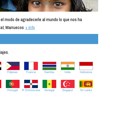
 el modo de agradecerle al mundo lo que nos ha
at, Marruecos
+ info
iajes.
Filipinas
Francia
Gambia
India
Indonesia
Portugal
R.Dominicana
Senegal
Singapur
Sri Lanka