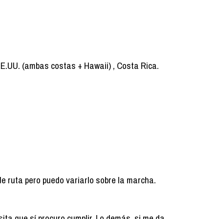
, EE.UU. (ambas costas + Hawaii) , Costa Rica.
de ruta pero puedo variarlo sobre la marcha.
ita que sí procuro cumplir. Lo demás, si me da