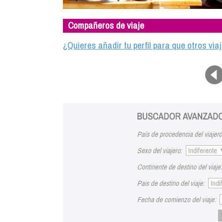
Compañeros de viaje
¿Quieres añadir tu perfil para que otros vi