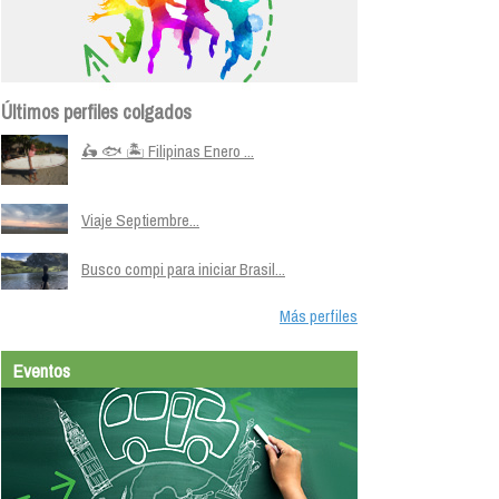
Últimos perfiles colgados
🛵 🐟 🏝️ Filipinas Enero ...
Viaje Septiembre...
Busco compi para iniciar Brasil...
Más perfiles
Eventos