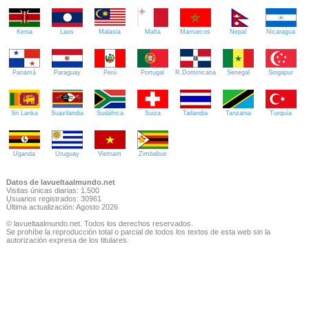
Kenia
Laos
Malasia
Malta
Marruecos
Nepal
Nicaragua
Panamá
Paraguay
Perú
Portugal
R.Dominicana
Senegal
Singapur
Sri Lanka
Suazilandia
Sudáfrica
Suiza
Tailandia
Tanzania
Turquía
Uganda
Uruguay
Vietnam
Zimbabue
Datos de lavueltaalmundo.net
Visitas únicas diarias: 1.500
Usuarios registrados: 30961
Última actualización: Agosto 2026
© lavueltaalmundo.net. Todos los derechos reservados.
Se prohíbe la reproducción total o parcial de todos los textos de esta web sin la
autorización expresa de los titulares.