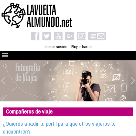
Iniciar sesión
Registrarse
Quienes somos
El proyecto
Blog
Viaja con nosotros
Camino solidario
Compañeros de viaje
Libros
Club de viajes
¿Quieres añadir tu perfil para que otros viajeros te
Compañeros de viaje
encuentren?