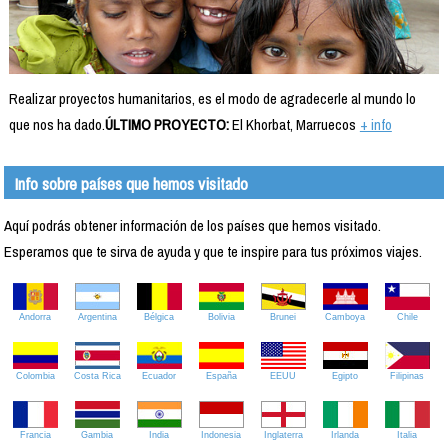
Realizar proyectos humanitarios, es el modo de agradecerle al mundo lo
que nos ha dado.
ÚLTIMO PROYECTO:
El Khorbat, Marruecos
+ info
Info sobre países que hemos visitado
Aquí podrás obtener información de los países que hemos visitado.
Esperamos que te sirva de ayuda y que te inspire para tus próximos viajes.
Andorra
Argentina
Bélgica
Bolivia
Brunei
Camboya
Chile
Colombia
Costa Rica
Ecuador
España
EEUU
Egipto
Filipinas
Francia
Gambia
India
Indonesia
Inglaterra
Irlanda
Italia