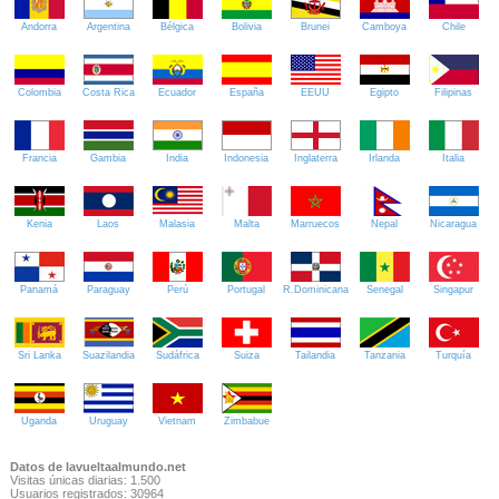
Andorra
Argentina
Bélgica
Bolivia
Brunei
Camboya
Chile
Colombia
Costa Rica
Ecuador
España
EEUU
Egipto
Filipinas
Francia
Gambia
India
Indonesia
Inglaterra
Irlanda
Italia
Kenia
Laos
Malasia
Malta
Marruecos
Nepal
Nicaragua
Panamá
Paraguay
Perú
Portugal
R.Dominicana
Senegal
Singapur
Sri Lanka
Suazilandia
Sudáfrica
Suiza
Tailandia
Tanzania
Turquía
Uganda
Uruguay
Vietnam
Zimbabue
Datos de lavueltaalmundo.net
Visitas únicas diarias: 1.500
Usuarios registrados: 30964