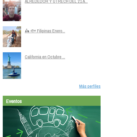
ALREDEDOR Y UTRECH DEL 21 A...
🛵 🐟 Filipinas Enero...
California en Octubre ...
Más perfiles
Eventos