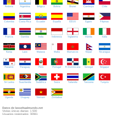
Andorra
Argentina
Bélgica
Bolivia
Brunei
Camboya
Chile
Colombia
Costa Rica
Ecuador
España
EEUU
Egipto
Filipinas
Francia
Gambia
India
Indonesia
Inglaterra
Irlanda
Italia
Kenia
Laos
Malasia
Malta
Marruecos
Nepal
Nicaragua
Panamá
Paraguay
Perú
Portugal
R.Dominicana
Senegal
Singapur
Sri Lanka
Suazilandia
Sudáfrica
Suiza
Tailandia
Tanzania
Turquía
Uganda
Uruguay
Vietnam
Zimbabue
Datos de lavueltaalmundo.net
Visitas únicas diarias: 1.500
Usuarios registrados: 30961