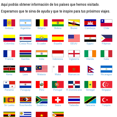
Aquí podrás obtener información de los países que hemos visitado.
Esperamos que te sirva de ayuda y que te inspire para tus próximos viajes.
Andorra
Argentina
Bélgica
Bolivia
Brunei
Camboya
Chile
Colombia
Costa Rica
Ecuador
España
EEUU
Egipto
Filipinas
Francia
Gambia
India
Indonesia
Inglaterra
Irlanda
Italia
Kenia
Laos
Malasia
Malta
Marruecos
Nepal
Nicaragua
Panamá
Paraguay
Perú
Portugal
R.Dominicana
Senegal
Singapur
Sri Lanka
Suazilandia
Sudáfrica
Suiza
Tailandia
Tanzania
Turquía