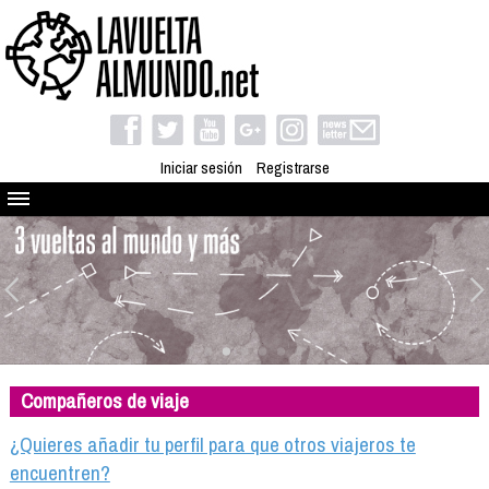
Iniciar sesión
Registrarse
Quienes somos
El proyecto
Blog
Viaja con nosotros
Camino solidario
Compañeros de viaje
Libros
Club de viajes
¿Quieres añadir tu perfil para que otros viajeros te
Compañeros de viaje
encuentren?