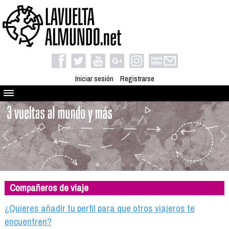
Iniciar sesión
Registrarse
Quienes somos
El proyecto
Blog
Viaja con nosotros
Camino solidario
Compañeros de viaje
Libros
Club de viajes
¿Quieres añadir tu perfil para que otros viajeros te
Compañeros de viaje
encuentren?