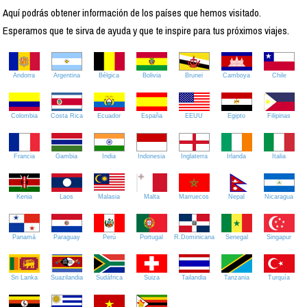
Aquí podrás obtener información de los países que hemos visitado.
Esperamos que te sirva de ayuda y que te inspire para tus próximos viajes.
Andorra
Argentina
Bélgica
Bolivia
Brunei
Camboya
Chile
Colombia
Costa Rica
Ecuador
España
EEUU
Egipto
Filipinas
Francia
Gambia
India
Indonesia
Inglaterra
Irlanda
Italia
Kenia
Laos
Malasia
Malta
Marruecos
Nepal
Nicaragua
Panamá
Paraguay
Perú
Portugal
R.Dominicana
Senegal
Singapur
Sri Lanka
Suazilandia
Sudáfrica
Suiza
Tailandia
Tanzania
Turquía