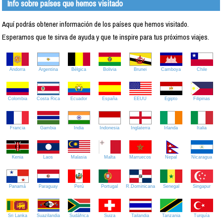
Info sobre países que hemos visitado
Aquí podrás obtener información de los países que hemos visitado.
Esperamos que te sirva de ayuda y que te inspire para tus próximos viajes.
Andorra
Argentina
Bélgica
Bolivia
Brunei
Camboya
Chile
Colombia
Costa Rica
Ecuador
España
EEUU
Egipto
Filipinas
Francia
Gambia
India
Indonesia
Inglaterra
Irlanda
Italia
Kenia
Laos
Malasia
Malta
Marruecos
Nepal
Nicaragua
Panamá
Paraguay
Perú
Portugal
R.Dominicana
Senegal
Singapur
Sri Lanka
Suazilandia
Sudáfrica
Suiza
Tailandia
Tanzania
Turquía