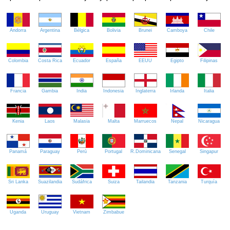
Andorra
Argentina
Bélgica
Bolivia
Brunei
Camboya
Chile
Colombia
Costa Rica
Ecuador
España
EEUU
Egipto
Filipinas
Francia
Gambia
India
Indonesia
Inglaterra
Irlanda
Italia
Kenia
Laos
Malasia
Malta
Marruecos
Nepal
Nicaragua
Panamá
Paraguay
Perú
Portugal
R.Dominicana
Senegal
Singapur
Sri Lanka
Suazilandia
Sudáfrica
Suiza
Tailandia
Tanzania
Turquía
Uganda
Uruguay
Vietnam
Zimbabue