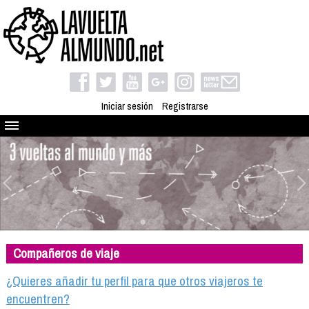
Iniciar sesión
Registrarse
Quienes somos
El proyecto
Blog
Viaja con nosotros
Camino solidario
Compañeros de viaje
Libros
Club de viajes
¿Quieres añadir tu perfil para que otros viajeros te
Compañeros de viaje
encuentren?