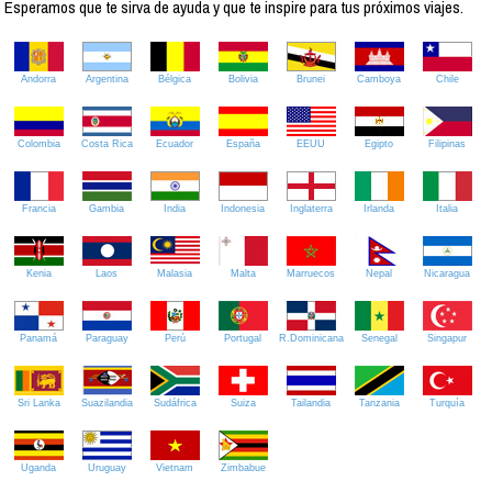
Esperamos que te sirva de ayuda y que te inspire para tus próximos viajes.
Andorra
Argentina
Bélgica
Bolivia
Brunei
Camboya
Chile
Colombia
Costa Rica
Ecuador
España
EEUU
Egipto
Filipinas
Francia
Gambia
India
Indonesia
Inglaterra
Irlanda
Italia
Kenia
Laos
Malasia
Malta
Marruecos
Nepal
Nicaragua
Panamá
Paraguay
Perú
Portugal
R.Dominicana
Senegal
Singapur
Sri Lanka
Suazilandia
Sudáfrica
Suiza
Tailandia
Tanzania
Turquía
Uganda
Uruguay
Vietnam
Zimbabue