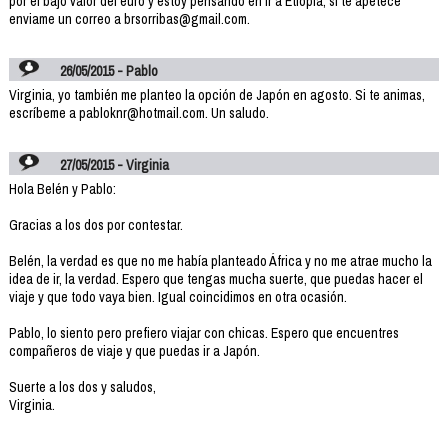
por el bajo valor del euro y estoy pensando en ir a Etiopia, si te apetece
enviame un correo a brsorribas@gmail.com.
26/05/2015 - Pablo
Virginia, yo también me planteo la opción de Japón en agosto. Si te animas,
escríbeme a pabloknr@hotmail.com. Un saludo.
27/05/2015 - Virginia
Hola Belén y Pablo:
Gracias a los dos por contestar.
Belén, la verdad es que no me había planteado África y no me atrae mucho la
idea de ir, la verdad. Espero que tengas mucha suerte, que puedas hacer el
viaje y que todo vaya bien. Igual coincidimos en otra ocasión.
Pablo, lo siento pero prefiero viajar con chicas. Espero que encuentres
compañeros de viaje y que puedas ir a Japón.
Suerte a los dos y saludos,
Virginia.