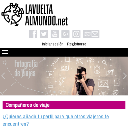
Iniciar sesión
Registrarse
Quienes somos
El proyecto
Blog
Viaja con nosotros
Camino solidario
Compañeros de viaje
Libros
Club de viajes
¿Quieres añadir tu perfil para que otros viajeros te
Compañeros de viaje
encuentren?