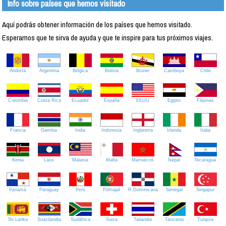
Info sobre países que hemos visitado
Aquí podrás obtener información de los países que hemos visitado.
Esperamos que te sirva de ayuda y que te inspire para tus próximos viajes.
Andorra
Argentina
Bélgica
Bolivia
Brunei
Camboya
Chile
Colombia
Costa Rica
Ecuador
España
EEUU
Egipto
Filipinas
Francia
Gambia
India
Indonesia
Inglaterra
Irlanda
Italia
Kenia
Laos
Malasia
Malta
Marruecos
Nepal
Nicaragua
Panamá
Paraguay
Perú
Portugal
R.Dominicana
Senegal
Singapur
Sri Lanka
Suazilandia
Sudáfrica
Suiza
Tailandia
Tanzania
Turquía