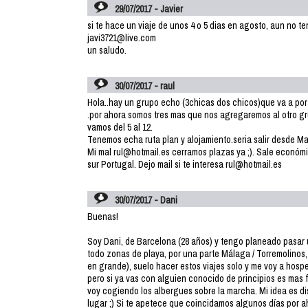
29/07/2017 - Javier
si te hace un viaje de unos 4 o 5 dias en agosto, aun no te
javi3721@live.com
un saludo.
30/07/2017 - raul
Hola..hay un grupo echo (3chicas dos chicos)que va a po
.por ahora somos tres mas que nos agregaremos al otro gr
vamos del 5 al 12.
Tenemos echa ruta plan y alojamiento.seria salir desde Madr
Mi mal rul@hotmail.es cerramos plazas ya ;). Sale económ
sur Portugal. Dejo mail si te interesa rul@hotmail.es
30/07/2017 - Dani
Buenas!
Soy Dani, de Barcelona (28 años) y tengo planeado pasar 
todo zonas de playa, por una parte Málaga / Torremolinos, y 
en grande), suelo hacer estos viajes solo y me voy a hosp
pero si ya vas con alguien conocido de principios es mas 
voy cogiendo los albergues sobre la marcha. Mi idea es disfr
lugar ;) Si te apetece que coincidamos algunos días por ah