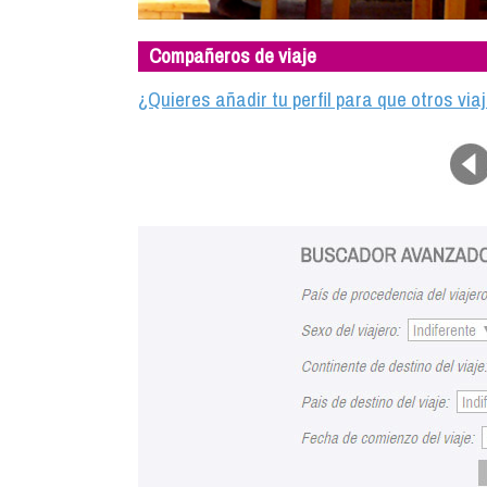
Compañeros de viaje
¿Quieres añadir tu perfil para que otros vi