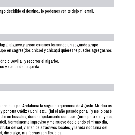
ngo decidido el destino,, lo podemos ver, te dejo mi email.
rtugal algarve.y ahora estamos formando un segundo grupo
upo en sagres(dos chicod y chica)si quieres te puedes agregar.nos
id o Sevilla...y recorrer el algarbe.
ico y somos de tu quinta
unos dias por Andalucia la segunda quincena de Agosto. Mi idea es
por otra Cádiz / Conil etc... (fui el año pasado por allí y me lo pasé
edar en hostales, donde rápidamente conoces gente para salir y eso,
fácil. Normalmente improviso y me muevo decidiendo el mismo dia,
utar del sol, visitar los atractivos locales, y la vida nocturna del
í, dime algo, mis fechas son flexibles.